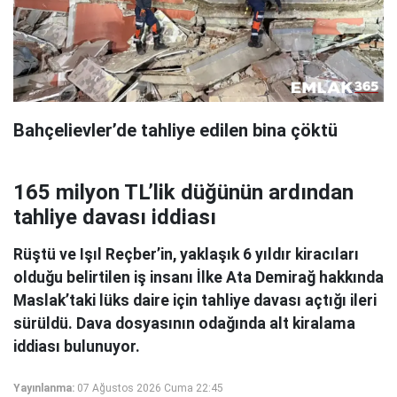
Bahçelievler’de tahliye edilen bina çöktü
165 milyon TL’lik düğünün ardından
tahliye davası iddiası
Rüştü ve Işıl Reçber’in, yaklaşık 6 yıldır kiracıları
olduğu belirtilen iş insanı İlke Ata Demirağ hakkında
Maslak’taki lüks daire için tahliye davası açtığı ileri
sürüldü. Dava dosyasının odağında alt kiralama
iddiası bulunuyor.
Yayınlanma:
07 Ağustos 2026 Cuma 22:45