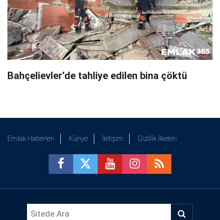
Bahçelievler’de tahliye edilen bina çöktü
Emlak Haberleri
Künye
İletişim
Gizlilik İlkeleri