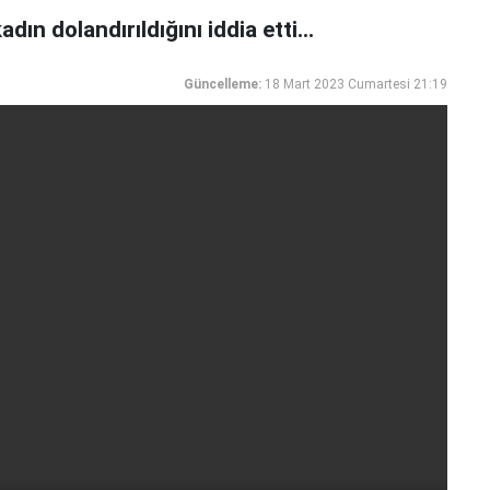
adın dolandırıldığını iddia etti...
Güncelleme:
18 Mart 2023 Cumartesi 21:19