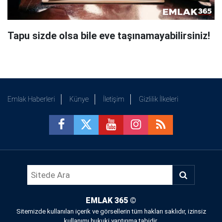
Tapu sizde olsa bile eve taşınamayabilirsiniz!
Emlak Haberleri
Künye
İletişim
Gizlilik İlkeleri
EMLAK 365
©
Sitemizde kullanılan içerik ve görsellerin tüm hakları saklıdır, izinsiz
kullanımı hukuki yaptırıma tabidir.