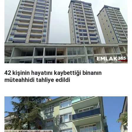
42 kişinin hayatını kaybettiği binanın
müteahhidi tahliye edildi