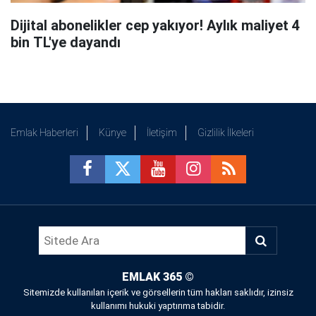
Dijital abonelikler cep yakıyor! Aylık maliyet 4
bin TL'ye dayandı
Emlak Haberleri
Künye
İletişim
Gizlilik İlkeleri
EMLAK 365
©
Sitemizde kullanılan içerik ve görsellerin tüm hakları saklıdır, izinsiz
kullanımı hukuki yaptırıma tabidir.