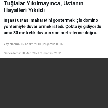
Tuğlalar Yıkılmayınca, Ustanın
Hayalleri Yıkıldı
İnşaat ustası maharetini göstermek için domino
yöntemiyle duvar örmek istedi. Çokta iyi gidiyordu
ama 30 metrelik duvarın son metrelerine doğru...
Yayınlanma:
07 Kasım 2018 Çarşamba 08:37
Güncelleme:
18 Mart 2023 Cumartesi 20:31