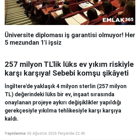
Üniversite diploması iş garantisi olmuyor! Her
5 mezundan 1'i işsiz
257 milyon TL'lik lüks ev yıkım riskiyle
karşı karşıya! Sebebi komşu şikâyeti
İngiltere'de yaklaşık 4 milyon sterlin (257 milyon
TL) değerindeki lüks bir ev, inşaat sırasında
onaylanan projeye aykırı değişiklikler yapıldığı
gerekçesiyle yıkılma tehlikesiyle karşı karşıya
kaldı.
Yayınlanma:
06 Ağustos 2026 Perşembe 22:40