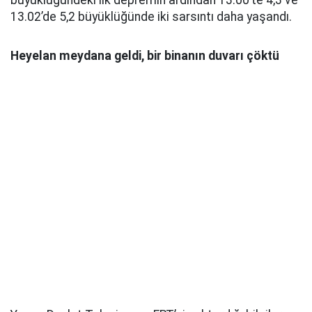
büyüklüğündeki ilk depremin ardından 13.00’te 4,3 ve
13.02’de 5,2 büyüklüğünde iki sarsıntı daha yaşandı.
Heyelan meydana geldi, bir binanın duvarı çöktü