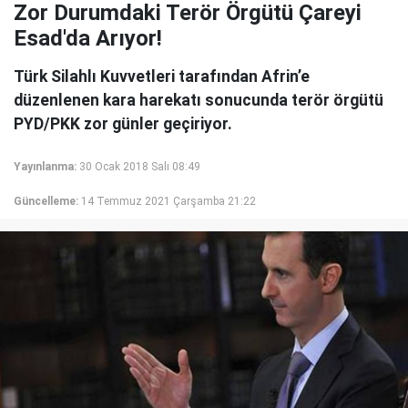
Zor Durumdaki Terör Örgütü Çareyi
Esad'da Arıyor!
Türk Silahlı Kuvvetleri tarafından Afrin’e
düzenlenen kara harekatı sonucunda terör örgütü
PYD/PKK zor günler geçiriyor.
Yayınlanma:
30 Ocak 2018 Salı 08:49
Güncelleme:
14 Temmuz 2021 Çarşamba 21:22