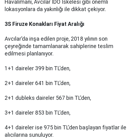
Havalimanı, Avcılar İDO İskelesi gibi önemli
lokasyonlara da yakınlığı ile dikkat çekiyor.
3S Firuze Konakları Fiyat Aralığı
Avcılar’da inşa edilen proje, 2018 yılının son
çeyreğinde tamamlanarak sahiplerine teslim
edilmesi planlanıyor.
1+1 daireler 399 bin TL'den,
2+1 daireler 641 bin TL'den,
2+1 dubleks daireler 567 bin TL'den,
3+1 daireler 853 bin TL'den,
4+1 daireler ise 975 bin TL'den başlayan fiyatlar ile
alıcılarına sunuluyor.