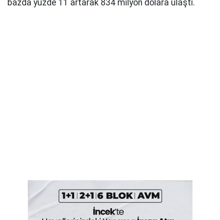
bazda yüzde 11 artarak 834 milyon dolara ulaştı.