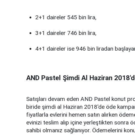
2+1 daireler 545 bin lira,
3+1 daireler 746 bin lira,
4+1 daireler ise 946 bin liradan başlayan
AND Pastel Şimdi Al Haziran 2018
Satışları devam eden AND Pastel konut proje
biride şimdi al Haziran 2018'de öde kampany
fiyatlarla evlerini hemen satın alırken ödeme
evinizi teslim alıp içine yerleştikten sonr
sahibi olmanız sağlanıyor. Ödemelerini konut