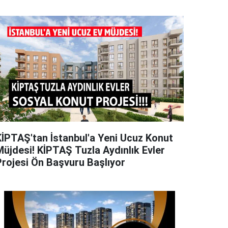
KİPTAŞ'tan İstanbul'a Yeni Ucuz Konut
Müjdesi! KİPTAŞ Tuzla Aydınlık Evler
Projesi Ön Başvuru Başlıyor