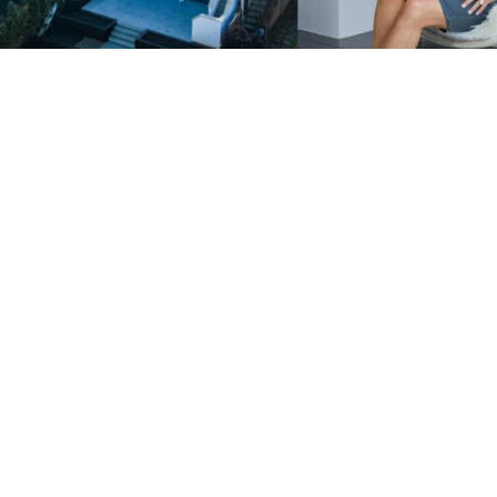
Olay, İngiltere'nin Dorset bölgesindeki Sandbanks'te
yaşandı. Emekli muhasebeci Neil Kennedy, eski
bungalovunu yıkarak yerine üç katlı lüks bir ev inşa
etti. Ancak komşuları, yapının onaylanan projeden
farklı şekilde tamamlandığını öne sürerek belediyeye
itiraz etti.