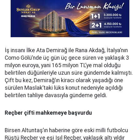
İş insanı İlke Ata Demirağ ile Rana Akdağ, İtalya’nın
Como Gölü’nde üç gün üç gece süren ve yaklaşık 3
milyon euroya, yani 165 milyon TL’ye mal olduğu
belirtilen düğünleriyle uzun süre gündemde kalmıştı.
Çift bu kez, Demirağ’ın kiracı olarak yaşadığı öne
sürülen Maslak’taki lüks konut nedeniyle açıldığı
belirtilen tahliye davasıyla gündeme geldi.
Reçber çifti mahkemeye başvurdu
Birsen Altuntaş’ın haberine göre eski milli futbolcu
Rüştü Reçber ve eşi Işıl Reçber, yaklaşık altı yıldır