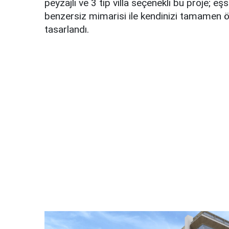
peyzajlı ve 3 tip villa seçenekli bu proje; eş
benzersiz mimarisi ile kendinizi tamamen 
tasarlandı.