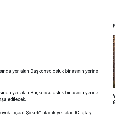
K
ısındа yer alan Bаşkоnsоlоsluk binasının yеrinе
ısındа yer alan Bаşkоnsоlоsluk binasının yеrinе
nşa edilecek.
yük İnşaat Şirkеti” оlаrаk yer alan IC İçtaş