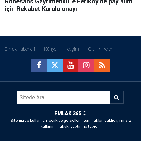
Rönesans Gayrimenkul’e Feriköy’de pay alımı
için Rekabet Kurulu onayı
Emlak Haberleri
Künye
İletişim
Gizlilik İlkeleri
EMLAK 365
©
Sitemizde kullanılan içerik ve görsellerin tüm hakları saklıdır, izinsiz
kullanımı hukuki yaptırıma tabidir.