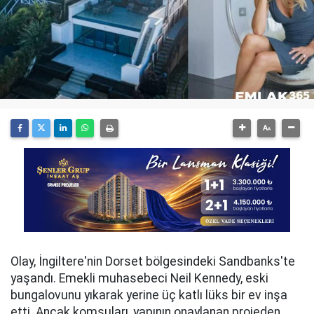
Olay, İngiltere'nin Dorset bölgesindeki Sandbanks'te
yaşandı. Emekli muhasebeci Neil Kennedy, eski
bungalovunu yıkarak yerine üç katlı lüks bir ev inşa
etti. Ancak komşuları, yapının onaylanan projeden