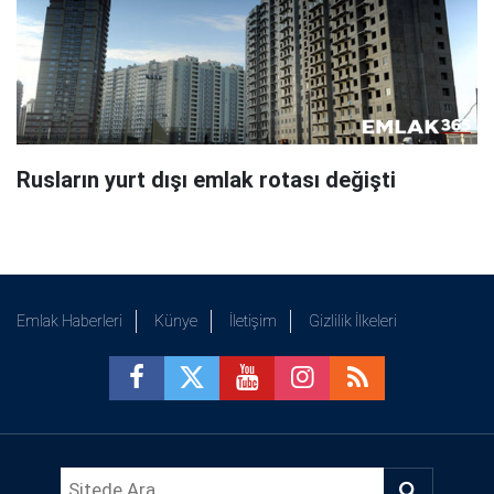
Rusların yurt dışı emlak rotası değişti
Emlak Haberleri
Künye
İletişim
Gizlilik İlkeleri