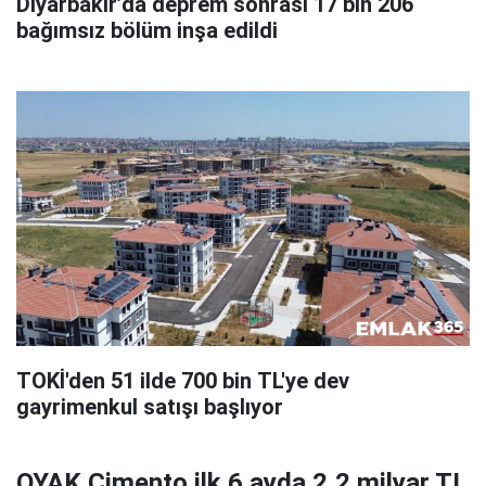
Diyarbakır’da deprem sonrası 17 bin 206
bağımsız bölüm inşa edildi
TOKİ'den 51 ilde 700 bin TL'ye dev
gayrimenkul satışı başlıyor
OYAK Çimento ilk 6 ayda 2,2 milyar TL