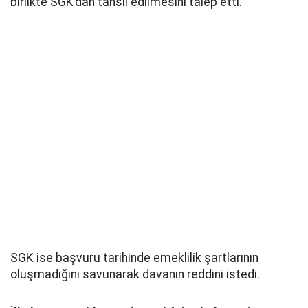
birlikte SGK’dan tahsil edilmesini talep etti.
SGK ise başvuru tarihinde emeklilik şartlarının
oluşmadığını savunarak davanın reddini istedi.