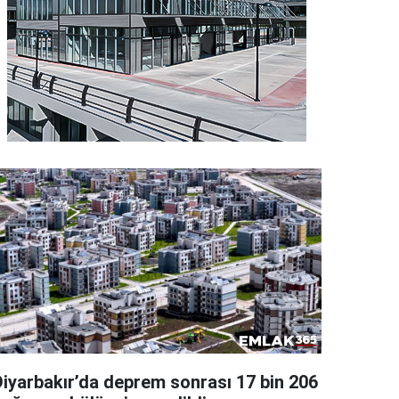
Diyarbakır’da deprem sonrası 17 bin 206