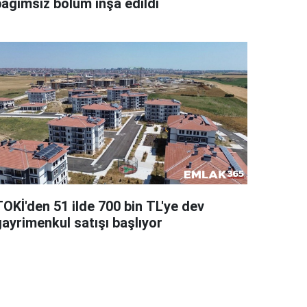
bağımsız bölüm inşa edildi
TOKİ'den 51 ilde 700 bin TL'ye dev
gayrimenkul satışı başlıyor