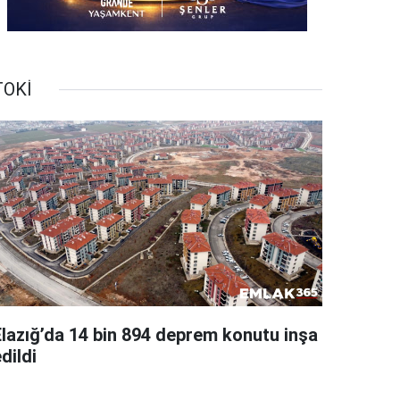
TOKİ
Elazığ’da 14 bin 894 deprem konutu inşa
dildi