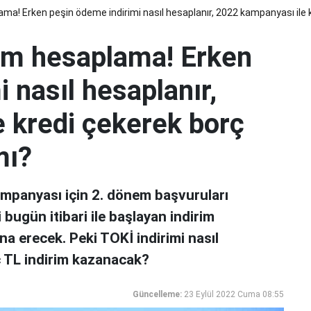
ama! Erken peşin ödeme indirimi nasıl hesaplanır, 2022 kampanyası ile
rim hesaplama! Erken
 nasıl hesaplanır,
 kredi çekerek borç
mı?
mpanyası için 2. dönem başvuruları
bugün itibari ile başlayan indirim
a erecek. Peki TOKİ indirimi nasıl
ç TL indirim kazanacak?
Güncelleme:
23 Eylül 2022 Cuma 08:55