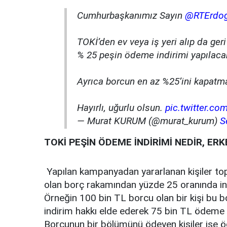
Cumhurbaşkanımız Sayın
@RTErdo
TOKİ’den ev veya iş yeri alıp da ge
% 25 peşin ödeme indirimi yapılaca
Ayrıca borcun en az %25’ini kapatma
Hayırlı, uğurlu olsun.
pic.twitter.c
— Murat KURUM (@murat_kurum)
S
TOKİ PEŞİN ÖDEME İNDİRİMİ NEDİR, ER
Yapılan kampanyadan yararlanan kişiler t
olan borç rakamından yüzde 25 oranında in
Örneğin 100 bin TL borcu olan bir kişi b
indirim hakkı elde ederek 75 bin TL ödem
Borcunun bir bölümünü ödeyen kişiler ise ö