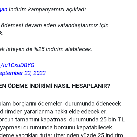
gan
indirim kampanyamızı açıkladı.
ri ödemesi devam eden vatandaşlarımız için
k.
k isteyen de %25 indirim alabilecek.
om/lu1CxuDBYG
eptember 22, 2022
KEN ÖDEME İNDİRİMİ NASIL HESAPLANIR?
oplam borçlarını ödemeleri durumunda ödenecek
dirimden yararlanma hakkı elde edecekler.
u borcun tamamını kapatması durumunda 25 bin TL
e yapması durumunda borcunu kapatabilecek.
deme yaptıkları tutar üzerinden yüzde 25 indirim