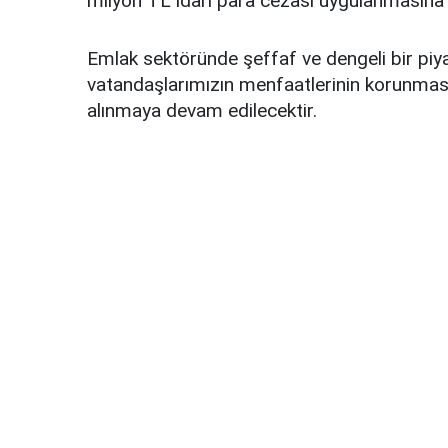
milyon TL idari para cezası uygulanmasına k
Emlak sektöründe şeffaf ve dengeli bir piy
vatandaşlarımızın menfaatlerinin korunması
alınmaya devam edilecektir.