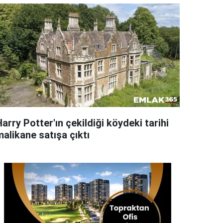
arry Potter'ın çekildiği köydeki tarihi
alikane satışa çıktı