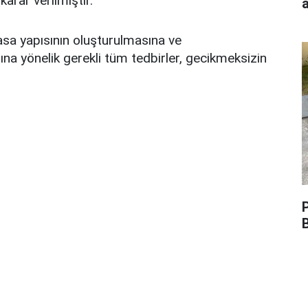
arar verilmiştir.
asa yapısının oluşturulmasına ve
na yönelik gerekli tüm tedbirler, gecikmeksizin
P