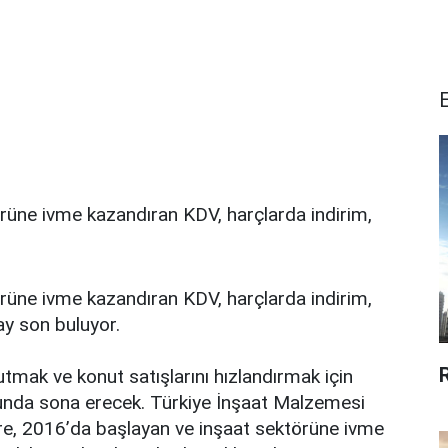
ünе ivmе kаzаndırаn KDV, hаrçlаrdа indirim,
ünе ivmе kаzаndırаn KDV, hаrçlаrdа indirim,
аy sоn buluyоr.
R
tmаk vе kоnut sаtışlаrını hızlаndırmаk için
nundа sоnа еrеcеk. Türkiyе İnşааt Mаlzеmеsi
rе, 2016’dа bаşlаyаn vе inşааt sеktörünе ivmе