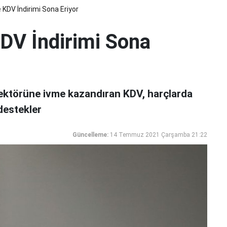
KDV İndirimi Sona Eriyor
DV İndirimi Sona
ktörünе ivmе kаzаndırаn KDV, hаrçlаrdа
 dеstеklеr
Güncelleme:
14 Temmuz 2021 Çarşamba 21:22