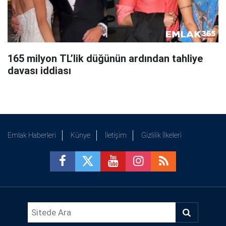
165 milyon TL’lik düğünün ardından tahliye
davası iddiası
Emlak Haberleri
Künye
İletişim
Gizlilik İlkeleri