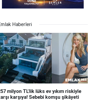
Emlak Haberleri
57 milyon TL'lik lüks ev yıkım riskiyle
karşı karşıya! Sebebi komşu şikâyeti