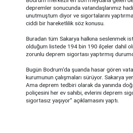
Bodrum merkezli en son meydana gelen depr
depremler sonucunda vatandaşlarımız hadi 
unutmuştum diyor ve sigortalarını yaptırmaya
ciddi bir hareketlilik söz konusu.
Buradan tüm Sakarya halkına seslenmek is
olduğum listede 194 bin 190 ilçeler dahil o
zorunlu deprem sigortası yaptırmış durumda
Bugün Bodrum’da şuanda hasar gören vatanda
kurumunun çalışmaları sürüyor. Sakarya yerle
Ama deprem tedbiri olarak da yanında doğ
poliçesini her ev sahibi, evlerini deprem si
sigortasız yaşıyor” açıklamasını yaptı.