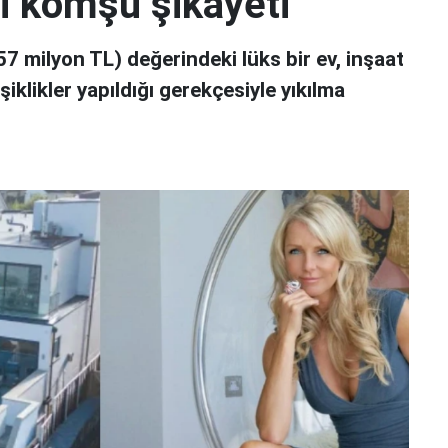
bi komşu şikâyeti
257 milyon TL) değerindeki lüks bir ev, inşaat
iklikler yapıldığı gerekçesiyle yıkılma