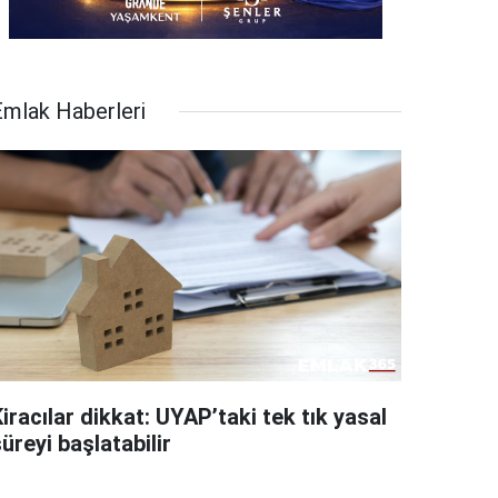
Emlak Haberleri
iracılar dikkat: UYAP’taki tek tık yasal
üreyi başlatabilir