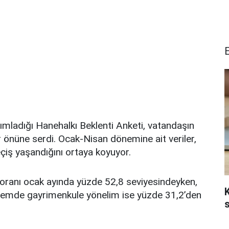
mladığı Hanehalkı Beklenti Anketi, vatandaşın
r önüne serdi. Ocak-Nisan dönemine ait veriler,
eçiş yaşandığını ortaya koyuyor.
 oranı ocak ayında yüzde 52,8 seviyesindeyken,
K
önemde gayrimenkule yönelim ise yüzde 31,2’den
s