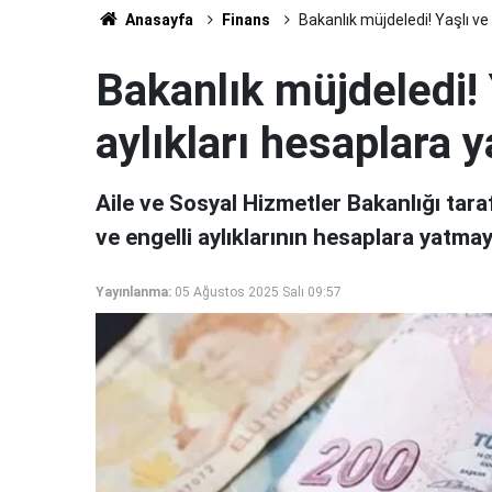
Anasayfa
Finans
Bakanlık müjdeledi! Yaşlı ve e
Bakanlık müjdeledi! 
aylıkları hesaplara ya
Aile ve Sosyal Hizmetler Bakanlığı tara
ve engelli aylıklarının hesaplara yatmay
Yayınlanma:
05 Ağustos 2025 Salı 09:57