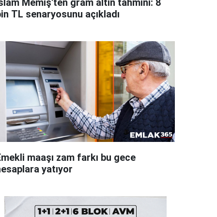
İslam Memiş'ten gram altın tahmini: 8
bin TL senaryosunu açıkladı
Emekli maaşı zam farkı bu gece
hesaplara yatıyor