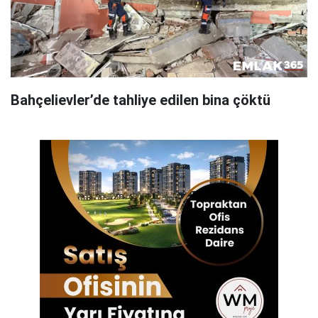
Bahçelievler’de tahliye edilen bina çöktü