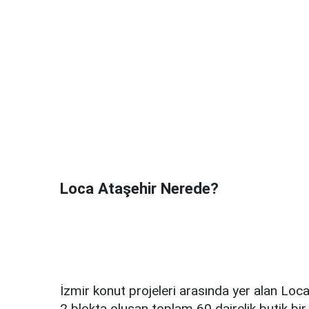
Loca Ataşehir Nerede?
İzmir konut projeleri arasında yer alan Loca A
2 blokta oluşan toplam 60 dairelik butik b