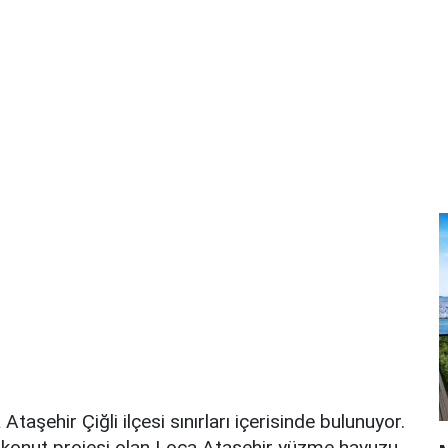
taşehir Çiğli ilçesi sınırları içerisinde bulunuyor.
ir konut projesi olan Loca Ataşehir yüzme havuzu