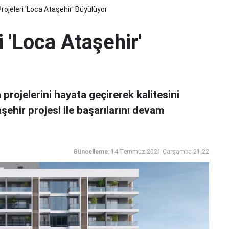
rojeleri 'Loca Ataşehir' Büyülüyor
i 'Loca Ataşehir'
rojelerini hayata geçirerek kalitesini
ehir projesi ile başarılarını devam
Güncelleme:
14 Temmuz 2021 Çarşamba 21:22