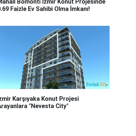
Mahall Bomonti İzmir Konut Projesinde
.69 Faizle Ev Sahibi Olma İmkanı!
İzmir Karşıyaka Konut Projesi
Arayanlara "Nevesta City"