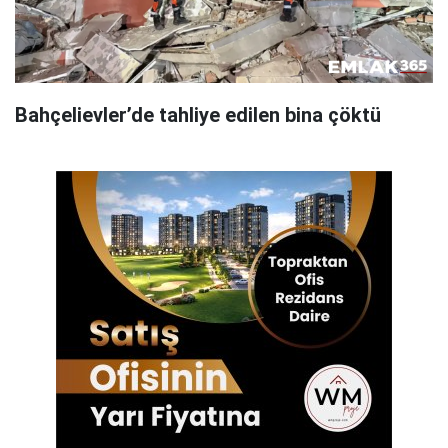
Bahçelievler’de tahliye edilen bina çöktü