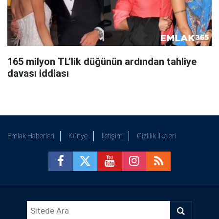
165 milyon TL’lik düğünün ardından tahliye
davası iddiası
Emlak Haberleri
Künye
İletişim
Gizlilik İlkeleri