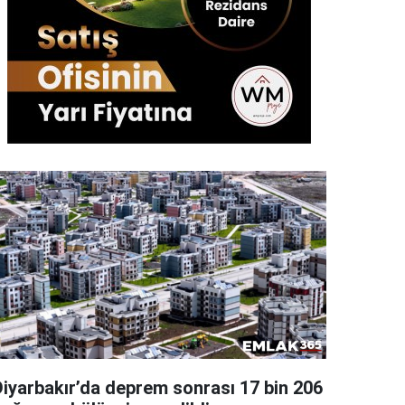
Diyarbakır’da deprem sonrası 17 bin 206