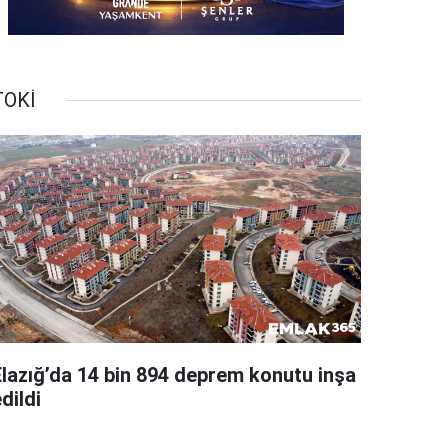
TOKİ
Elazığ’da 14 bin 894 deprem konutu inşa
dildi