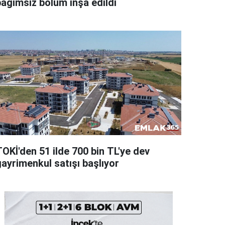
bağımsız bölüm inşa edildi
TOKİ'den 51 ilde 700 bin TL'ye dev
gayrimenkul satışı başlıyor