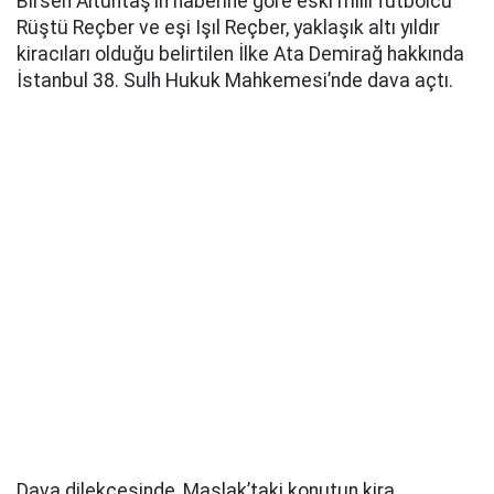
Birsen Altuntaş’ın haberine göre eski milli futbolcu
Rüştü Reçber ve eşi Işıl Reçber, yaklaşık altı yıldır
kiracıları olduğu belirtilen İlke Ata Demirağ hakkında
İstanbul 38. Sulh Hukuk Mahkemesi’nde dava açtı.
Dava dilekçesinde, Maslak’taki konutun kira