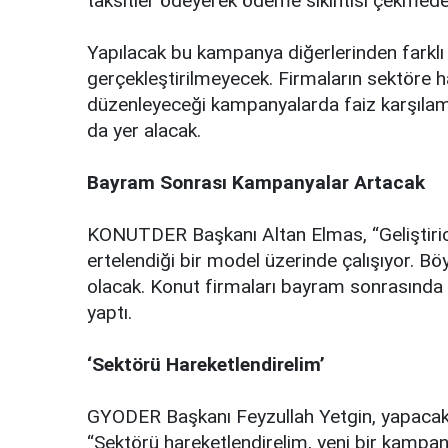
taksitler ödeyerek ödeme sıkıntısı çekmeden
Yapılacak bu kampanya diğerlerinden farklı
gerçekleştirilmeyecek. Firmaların sektöre h
düzenleyeceği kampanyalarda faiz karşıla
da yer alacak.
Bayram Sonrası Kampanyalar Artacak
KONUTDER Başkanı Altan Elmas, “Geliştiricil
ertelendiği bir model üzerinde çalışıyor. Böy
olacak. Konut firmaları bayram sonrasında 
yaptı.
‘Sektörü Hareketlendirelim’
GYODER Başkanı Feyzullah Yetgin, yapacakla
“Sektörü hareketlendirelim, yeni bir kamp