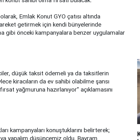
 konut sahibi olma fırsatı bulacak.
 olarak, Emlak Konut GYO çatısı altında
areket getirmek için kendi bünyelerinde
ma gibi önceki kampanyalara benzer uygulamalar
er, düşük taksit ödemeli ya da taksitlerin
lece kiracıların da ev sahibi olabilme şansı
fırsat yağmuruna hazırlanıyor” açıklamasını
rı kampanyaları konuştuklarını belirterek;
anya yapalım düşüncemiz oldu. Bayram