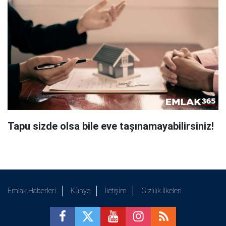
Tapu sizde olsa bile eve taşınamayabilirsiniz!
Emlak Haberleri
Künye
İletişim
Gizlilik İlkeleri