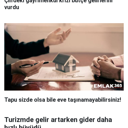
Çin'deki gayrimenkul krizi bütçe gelirlerini
vurdu
Tapu sizde olsa bile eve taşınamayabilirsiniz!
Turizmde gelir artarken gider daha
hızlı büyüdü